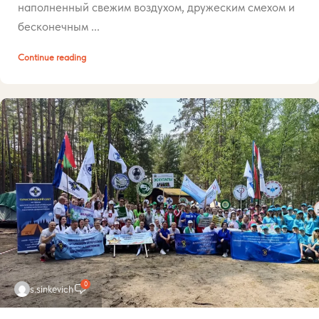
наполненный свежим воздухом, дружеским смехом и
бесконечным ...
Continue reading
0
s.sinkevich